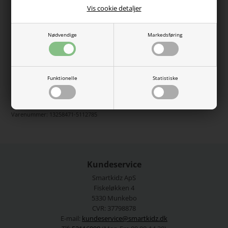
fodboldtrøje, bold og støvler. Fremstillet i blød jerseykvalitet,
Vis cookie detaljer
der føles behagelig mod huden og giver god bevægelsesfrihed.
Toppen har en rund hals og en regular pasform, perfekt til leg
og hverdagsbrug.
Nødvendige
Markedsføring
Farve: Green Milieu
Pasform: Regular Fit
Materiale: 51% økologisk bomuld, 49% bomuld
Vaskeanvisning: Maskinvask 40°C, Må ikke tørretumbles
Funktionelle
Statistiske
Se mere fra
Name It
Varenummer:
13258471-5112785
Kundeservice
Smartkidz ApS
Fiskeløkken 4
5330 Munkebo
CVR: 37798878
E-mail:
kundeservice@smartkidz.dk