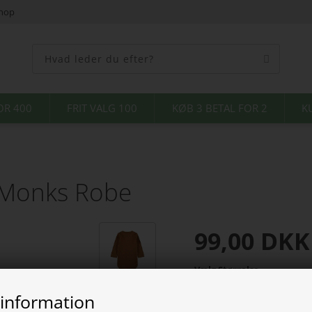
shop
OR 400
FRIT VALG 100
KØB 3 BETAL FOR 2
K
 Monks Robe
99,00
DKK
Vælg Størrelse
 information