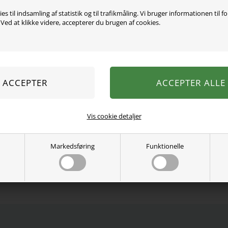
es til indsamling af statistik og til trafikmåling. Vi bruger informationen til f
ed at klikke videre, accepterer du brugen af cookies.
Super sej body fra Name I
venstre skulder og imell
95% økologisk bomuld, 5%
Vaskes ved 40 grader.
Se mere fra
Name It
Vis cookie detaljer
Varenummer:
13202281new
Markedsføring
Funktionelle