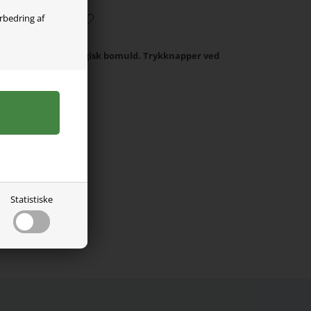
orbedring af
t lavet i blødt økologisk bomuld. Trykknapper ved
em benene.
 elastan.
Statistiske