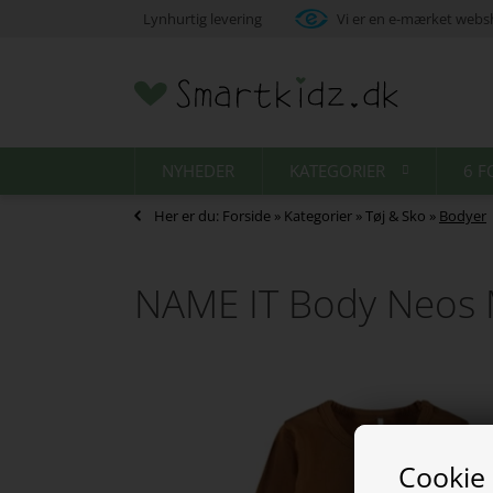
Lynhurtig levering
Vi er en e-mærket web
NYHEDER
KATEGORIER
6 F
Her er du:
Forside
»
Kategorier
»
Tøj & Sko
»
Bodyer
NAME IT Body Neos
Cookie