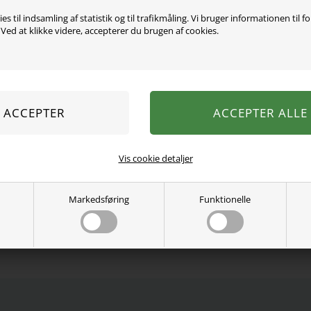
Varen er desværre uds
es til indsamling af statistik og til trafikmåling. Vi bruger informationen til f
ed at klikke videre, accepterer du brugen af cookies.
Skøn langærmet body fra 
over det hele. Super blød 
95% økologisk bomuld, 5%
Vaskes ved 40 grader.
Se mere fra
Name It
Varenummer:
13221284-4363728
Vis cookie detaljer
Markedsføring
Funktionelle