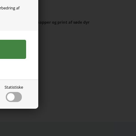
olgt
orbedring af
Name It med trykknapper og print af søde dyr
kvalitet.
 elastan.
Statistiske