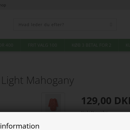
shop
OR 400
FRIT VALG 100
KØB 3 BETAL FOR 2
K
 Light Mahogany
129,00
DK
Vælg Størrelse
 information