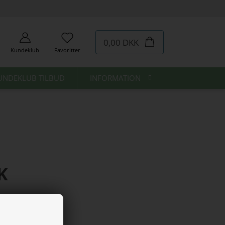
0,00 DKK
Kundeklub
Favoritter
UNDEKLUB TILBUD
INFORMATION
K