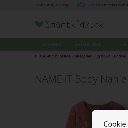
Lynhurtig levering
Vi er en e-mærket web
NYHEDER
KATEGORIER
6 F
Her er du:
Forside
»
Kategorier
»
Tøj & Sko
»
Bodyer
NAME IT Body Nanie
Cookie