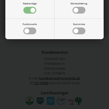
Nødvendige
Markedsføring
95% økologisk bomuld, 5% elastan.
Vaskes ved 40 grader.
Se mere fra
Name It
Funktionelle
Statistiske
Varenummer:
13248394-4851571
Kundeservice
Smartkidz ApS
Fiskeløkken 4
5330 Munkebo
CVR: 37798878
E-mail:
kundeservice@smartkidz.dk
Tlf:
52116998
(Man-Fre 09.00-14.30)
Certificeringer