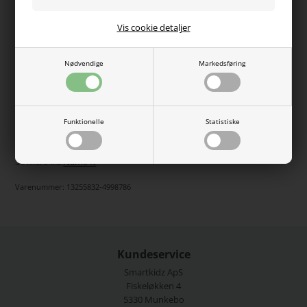
Vis cookie detaljer
Varen er desværre udsolgt
Nødvendige
Markedsføring
Mega fin body fra Name it. Den er lavet med lange ærmer, er
rund i halsen og er lavet i en blød og lækker ribbet kvalitet.
Bodyen er i en fed farve og den kan lukkes med trykknapper
ved halsen og ved bleen.
Funktionelle
Statistiske
95% økologisk bomuld, 5% elastan.
Se mere fra
Name It
Varenummer:
13255832-4998786
Kundeservice
Smartkidz ApS
Fiskeløkken 4
5330 Munkebo