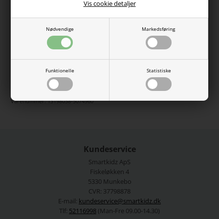
god elasticitet sikrer en behagelig pasform og
Vis cookie detaljer
bevægelsesfrihed til leg. Praktiske trykknapper mellem
benene gør den nem at åbne og lukke.
Nødvendige
Markedsføring
Farve: Wild Ginger
Materiale: 57% økologisk bomuld, 38% TENCEL™ Modal, 5%
elastan
Vaskeanvisning: Maskinvask 40°C, Må ikke tørretumbles
Funktionelle
Statistiske
Se mere fra
Name It
Varenummer:
13198038-5074960
Kundeservice
Smartkidz ApS
Fiskeløkken 4
5330 Munkebo
CVR: 37798878
E-mail:
kundeservice@smartkidz.dk
Tlf:
52116998
(Man-Fre 09.00-14.30)