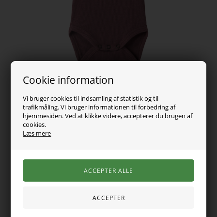
Cookie information
Vi bruger cookies til indsamling af statistik og til
trafikmåling. Vi bruger informationen til forbedring af
hjemmesiden. Ved at klikke videre, accepterer du brugen af
99,00
DKK
cookies.
Læs mere
Vælg Størrelse
Den langærmede body i ribstrik har en fin rund hals med
blondekant, der giver et sødt udtryk. Den bløde kvalitet med