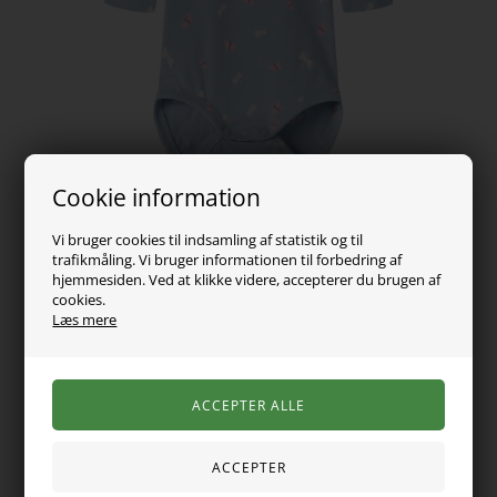
Cookie information
Vi bruger cookies til indsamling af statistik og til
trafikmåling. Vi bruger informationen til forbedring af
hjemmesiden. Ved at klikke videre, accepterer du brugen af
79,00
DKK
cookies.
Læs mere
Vælg Størrelse
En langærmet body prydet med et sødt print af sommerfugle