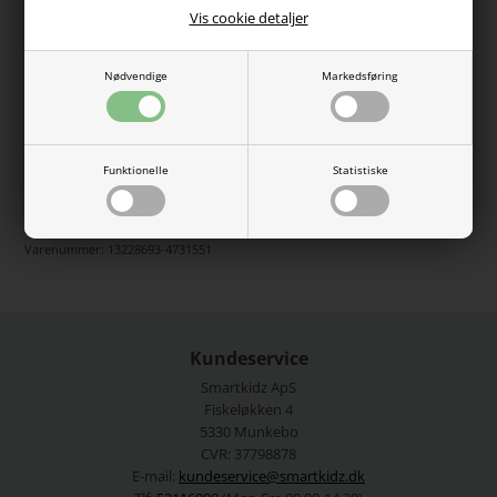
Vis cookie detaljer
100% bomuld
Størrelser:
Nødvendige
Markedsføring
48/49 = 80-92
50/51 = 98-104
51/52 = 110-116
52/53 = 1222-134
54/55 = 140-152
Funktionelle
Statistiske
Se mere fra
Name It
Varenummer:
13228693-4731551
Kundeservice
Smartkidz ApS
Fiskeløkken 4
5330 Munkebo
CVR: 37798878
E-mail:
kundeservice@smartkidz.dk