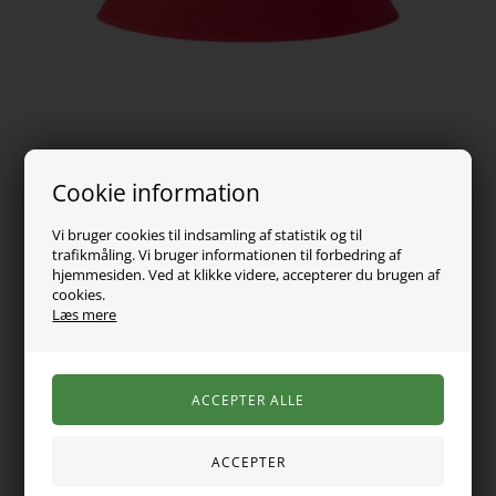
Cookie information
Vi bruger cookies til indsamling af statistik og til
trafikmåling. Vi bruger informationen til forbedring af
119,00
DKK
hjemmesiden. Ved at klikke videre, accepterer du brugen af
cookies.
Læs mere
Vælg Størrelse
Virkelig cool bøllehat fra Name it i en flot farve og med elastik
i nakken.