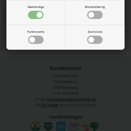
Størrelsen kan justeres indvendig i livet.
Nødvendige
Markedsføring
98% bomuld, 2% elastan.
Vaskes ved 40 grader.
Se mere fra
Name It
Funktionelle
Statistiske
Varenummer:
13220718-4281497
Kundeservice
Smartkidz ApS
Fiskeløkken 4
5330 Munkebo
CVR: 37798878
E-mail:
kundeservice@smartkidz.dk
Tlf:
52116998
(Man-Fre 09.00-14.30)
Certificeringer