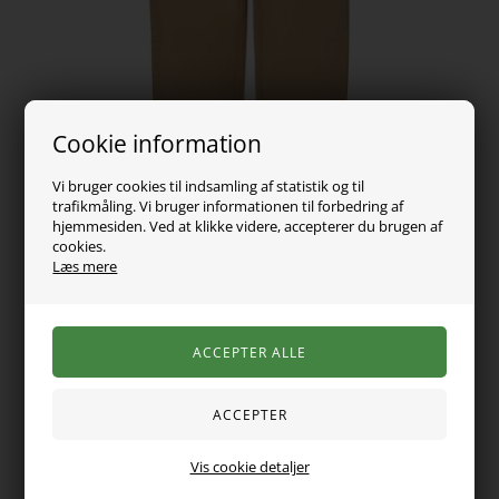
Cookie information
Vi bruger cookies til indsamling af statistik og til
trafikmåling. Vi bruger informationen til forbedring af
hjemmesiden. Ved at klikke videre, accepterer du brugen af
cookies.
Læs mere
259,00
DKK
Vælg Størrelse
Super fede cargobukser fra Name it i lækker brun farve.
Vis cookie detaljer
Bukserne er med brede ben og store lommer på siderne.