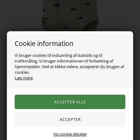
Cookie information
Vi bruger cookies til indsamling af statistik og til
trafikmåling. Vi bruger informationen til forbedring af
hjemmesiden. Ved at klikke videre, accepterer du brugen af
cookies.
79,00
DKK
Læs mere
Vælg Størrelse
Varen er desværre udsolgt
Super sød langærmet body fra NAME IT i en lækker, blød
Vis cookie detaljer
kvalitet. Bodyen lukkes med trykknapper forneden og har