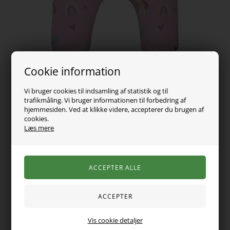
Cookie information
Vi bruger cookies til indsamling af statistik og til
trafikmåling. Vi bruger informationen til forbedring af
hjemmesiden. Ved at klikke videre, accepterer du brugen af
cookies.
69,00
DKK
Læs mere
Vælg Størrelse
Varen er desværre udsolgt
Super søde baby bukser fra name it. De er med justerbar talje
Vis cookie detaljer
og elastikkant ved anklerne. Bukserne er i en fin farve og er