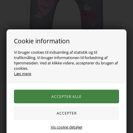
Cookie information
Vi bruger cookies til indsamling af statistik og til
trafikmåling. Vi bruger informationen til forbedring af
hjemmesiden. Ved at klikke videre, accepterer du brugen af
cookies.
69,00
DKK
Læs mere
Vælg Størrelse
Super søde baby bukser fra name it. De er med justerbar talje
Vis cookie detaljer
og elastikkant ved anklerne. Bukserne er i en fin farve og er