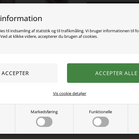
Varen er desværre uds
 information
De fineste bukser fra Nam
katte på. Der er mulighed f
es til indsamling af statistik og til trafikmåling. Vi bruger informationen til f
ed at klikke videre, accepterer du brugen af cookies.
95% Økologisk bomuld, 5%
Se mere fra
Name It
Varenummer:
13251679-4917415
Vis cookie detaljer
Markedsføring
Funktionelle