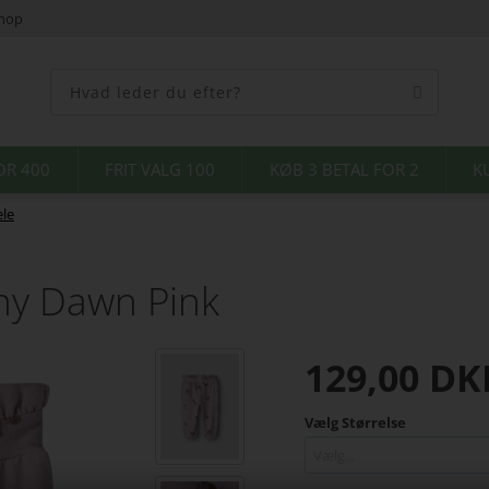
shop
OR 400
FRIT VALG 100
KØB 3 BETAL FOR 2
K
le
ny Dawn Pink
129,00
DK
Vælg Størrelse