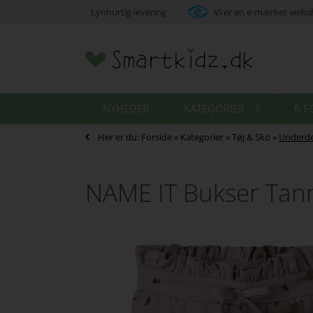
Lynhurtig levering
Vi er en e-mærket web
NYHEDER
KATEGORIER
6 F
Her er du:
Forside
»
Kategorier
»
Tøj & Sko
»
Underde
NAME IT Bukser Tan