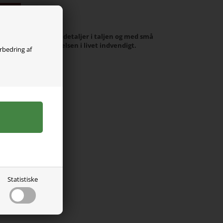
olgt
e it med søde flæsedetaljer i taljen og med små
or at justere størrelsen i livet indvendigt.
orbedring af
 Elastane
Statistiske