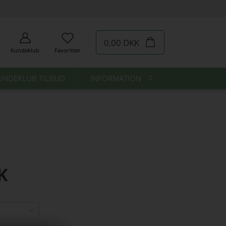
0,00 DKK
Kundeklub
Favoritter
UNDEKLUB TILBUD
INFORMATION
K