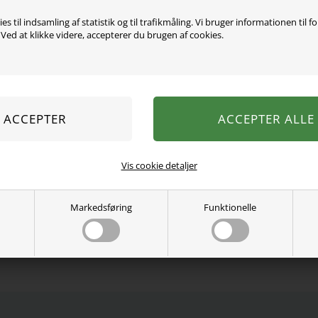
es til indsamling af statistik og til trafikmåling. Vi bruger informationen til f
ed at klikke videre, accepterer du brugen af cookies.
Disse bukser har et genn
sort baggrund. De er desi
kraftig jerseykvalitet, der 
bevægelse.
Farve: Black
Pasform: Bootcut Fit
Materiale: 92% genanvend
Vaskeanvisning: Maskinva
Vis cookie detaljer
Se mere fra
Name It
Markedsføring
Funktionelle
Varenummer:
13257415-5032254