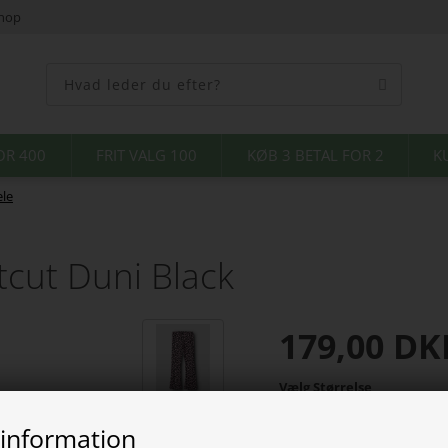
shop
OR 400
FRIT VALG 100
KØB 3 BETAL FOR 2
K
le
cut Duni Black
179,00
DK
Vælg Størrelse
 information