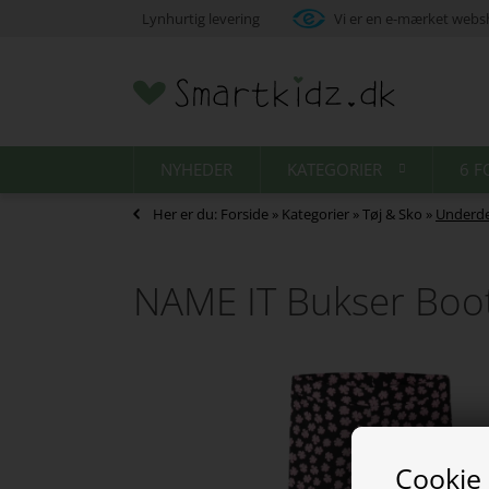
Lynhurtig levering
Vi er en e-mærket web
NYHEDER
KATEGORIER
6 F
Her er du:
Forside
»
Kategorier
»
Tøj & Sko
»
Underde
NAME IT Bukser Boot
Cookie