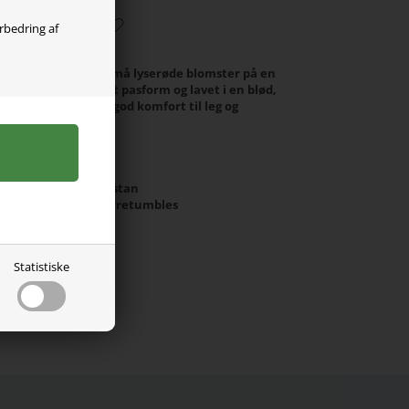
orbedring af
emgående print af små lyserøde blomster på en
gnet med en bootcut pasform og lavet i en blød,
giver et flot fald og god komfort til leg og
t polyester, 8% elastan
sk 40°C, Må ikke tørretumbles
Statistiske