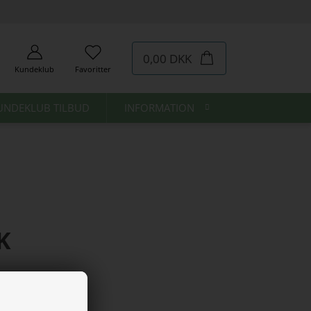
0,00 DKK
Kundeklub
Favoritter
UNDEKLUB TILBUD
INFORMATION
K