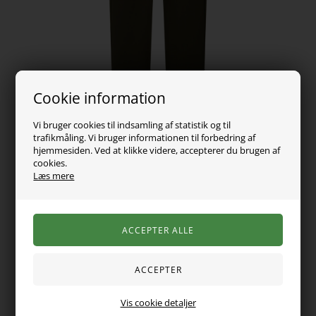
Cookie information
Vi bruger cookies til indsamling af statistik og til
trafikmåling. Vi bruger informationen til forbedring af
hjemmesiden. Ved at klikke videre, accepterer du brugen af
cookies.
219,00
DKK
Læs mere
Vælg Størrelse
Varen er desværre udsolgt
Mega fine bukser fra name it. De er i en mega fed farve og er i
Vis cookie detaljer
en blød og lækker kvalitet. De er med en god elastikkant i