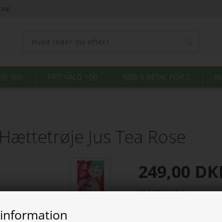
shop
OR 400
FRIT VALG 100
KØB 3 BETAL FOR 2
K
Hættetrøje Jus Tea Rose
249,00
DK
Vælg Størrelse
 information