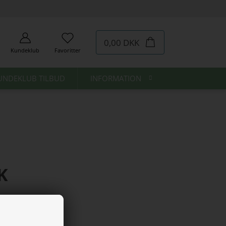
0,00 DKK
Kundeklub
Favoritter
UNDEKLUB TILBUD
INFORMATION
K