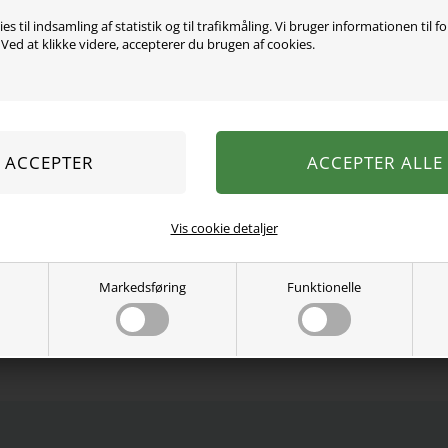
es til indsamling af statistik og til trafikmåling. Vi bruger informationen til f
ed at klikke videre, accepterer du brugen af cookies.
Mega sej hætte sweatshir
60% bomuld, 40% polyeste
Vaskes ved 40 grader.
Se mere fra
Name It
Varenummer:
13219085TR
Vis cookie detaljer
Markedsføring
Funktionelle