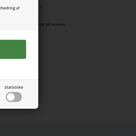
orbedring af
t med Dragonball print på maven.
r
Statistiske