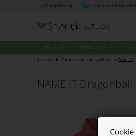
Lynhurtig levering
Vi er en e-mærket web
NYHEDER
KATEGORIER
6 F
Her er du:
Forside
»
Kategorier
»
Mærker
»
Name It
NAME IT Dragonball 
Cookie