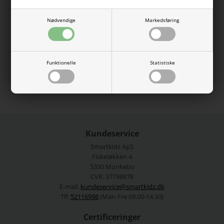
Sødeste små baby shorts med jordbær print.
Nødvendige
Markedsføring
57% økologisk bomuld, 38% lyocell tencel, 5% elastan
Vaskes ved 40 grader.
Funktionelle
Statistiske
Se mere fra
Name It
Varenummer:
13217442BW
Kundeservice
Smartkidz ApS
Fiskeløkken 4
5330 Munkebo
CVR: 37798878
E-mail:
kundeservice@smartkidz.dk
Tlf:
52116998
(Man-Fre 09.00-14.30)
Certificeringer