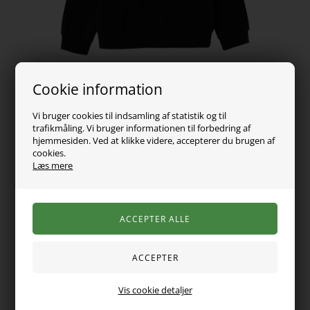
Cookie information
Vi bruger cookies til indsamling af statistik og til
trafikmåling. Vi bruger informationen til forbedring af
hjemmesiden. Ved at klikke videre, accepterer du brugen af
cookies.
Læs mere
249,00
DKK
Vælg Størrelse
Mega fed Justin Bieber sweatshirt fra Name it med Bieber
Vis cookie detaljer
tekst print foran og stort Bieber bamse tryk bagpå. Trøjen er i