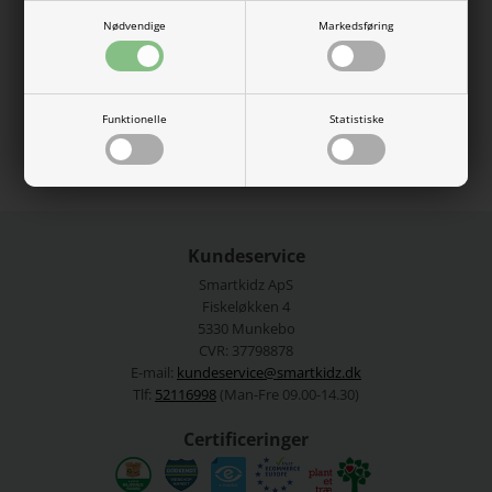
loose / boxy fit.
Nødvendige
Markedsføring
95% økologisk bomuld, 5% elastan.
Vaskes ved 40 grader.
Se mere fra
Name It
Funktionelle
Statistiske
Varenummer:
13226349-4404009
Kundeservice
Smartkidz ApS
Fiskeløkken 4
5330 Munkebo
CVR: 37798878
E-mail:
kundeservice@smartkidz.dk
Tlf:
52116998
(Man-Fre 09.00-14.30)
Certificeringer