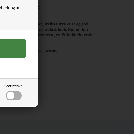
orbedring af
 ribstrik med en lodret, stribet struktur og god
behagelig pasform og et tidløst look. Kjolen har
ular fit samt fine flæsedetaljer. Et heldækkende
 og moderne udtryk.
% Modal TENCEL™, 5% Elastan
Statistiske