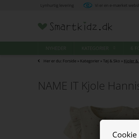
Lynhurtig levering
Vi er en e-mærket web
NYHEDER
KATEGORIER
6 F
Her er du:
Forside
»
Kategorier
»
Tøj & Sko
»
Kjoler 
NAME IT Kjole Hanni
Cookie