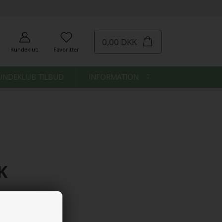
0,00 DKK
Kundeklub
Favoritter
UNDEKLUB TILBUD
INFORMATION
K