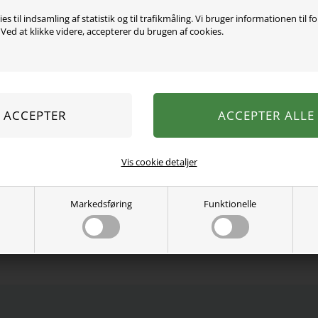
es til indsamling af statistik og til trafikmåling. Vi bruger informationen til f
ed at klikke videre, accepterer du brugen af cookies.
Smuk kjole, den er lavet i
elasticitet, som giver en 
rund hals, cap-ærmer, reg
print fuldender det søde
57% Økologisk bomuld, 38
Se mere fra
Name It
Vis cookie detaljer
Varenummer:
13255533-5000347
Markedsføring
Funktionelle