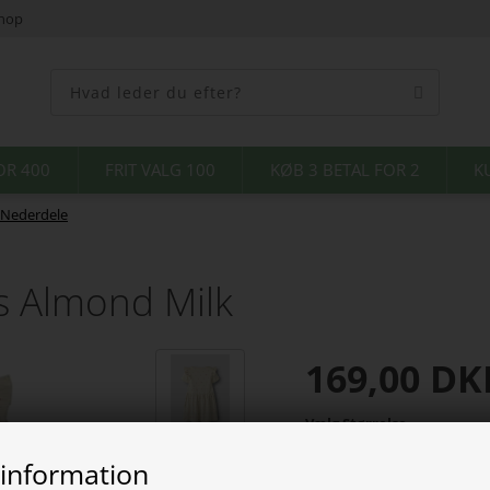
shop
OR 400
FRIT VALG 100
KØB 3 BETAL FOR 2
K
& Nederdele
s Almond Milk
169,00
DK
Vælg Størrelse
 information