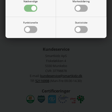
Nødvendige
Markedsføring
57% Økologisk bomuld, 38% Modal TENCEL™, 5% Elastan
Se mere fra
Name It
Funktionelle
Statistiske
Varenummer:
13255296-4991914new
Kundeservice
Smartkidz ApS
Fiskeløkken 4
5330 Munkebo
CVR: 37798878
E-mail:
kundeservice@smartkidz.dk
Tlf:
52116998
(Man-Fre 09.00-14.30)
Certificeringer