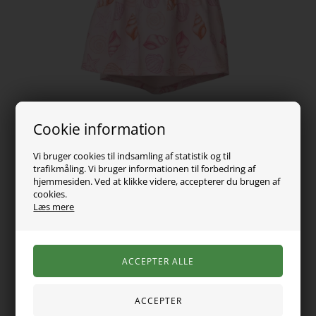
Cookie information
Vi bruger cookies til indsamling af statistik og til
trafikmåling. Vi bruger informationen til forbedring af
89,00
DKK
hjemmesiden. Ved at klikke videre, accepterer du brugen af
cookies.
Vælg Størrelse
Læs mere
En fin kjole med et gennemgående print af muslingeskaller og
søstjerner. Den har rund hals, korte ærmer og en sød