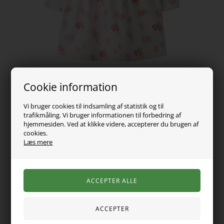
Cookie information
Vi bruger cookies til indsamling af statistik og til
trafikmåling. Vi bruger informationen til forbedring af
179,00
DKK
hjemmesiden. Ved at klikke videre, accepterer du brugen af
cookies.
Læs mere
Vælg Størrelse
Denne søde kjole har et legende allover-print med farverige
balloner. Den er designet med lange ærmer, rund hals og en