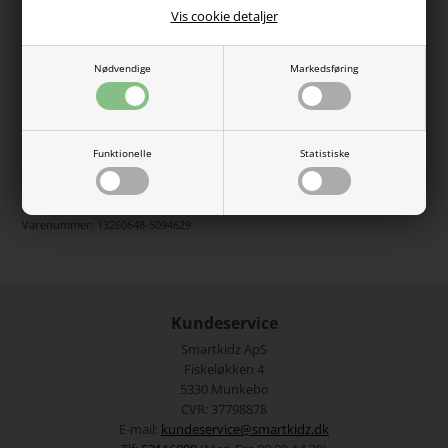
fin rynkedetalje i taljen, som giver skørtet et flot fald.
Vis cookie detaljer
Fremstillet i blød ribstrik med god elasticitet for en behagelig
pasform.
Nødvendige
Markedsføring
Farve: Carinaria
Pasform: Regular Fit
Materiale: 57% økologisk bomuld, 38% TENCEL™ Modal, 5%
elastan
Vaskeanvisning: Maskinvask 40°C, tørresnor i skyggen
Funktionelle
Statistiske
Se mere fra
Name It
Varenummer:
13260648-5094629
Kundeservice
Smartkidz ApS
Fiskeløkken 4
5330 Munkebo
CVR: 37798878
E-mail:
kundeservice@smartkidz.dk