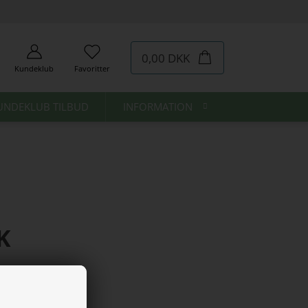
0,00 DKK
Kundeklub
Favoritter
UNDEKLUB TILBUD
INFORMATION
K