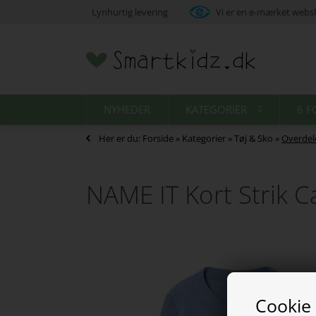
Lynhurtig levering
Vi er en e-mærket web
NYHEDER
KATEGORIER
6 F
Her er du:
Forside
»
Kategorier
»
Tøj & Sko
»
Overdel
NAME IT Kort Strik C
Cookie