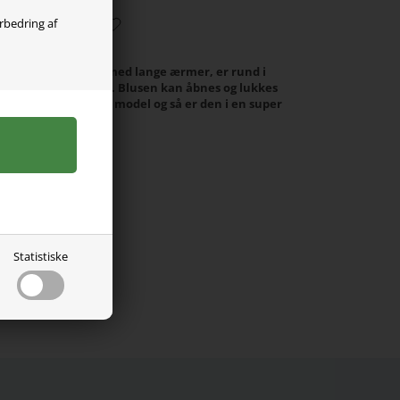
orbedring af
fra Name it. Den er med lange ærmer, er rund i
ød og lækker kvalitet. Blusen kan åbnes og lukkes
lavet i en lidt kort model og så er den i en super
Statistiske