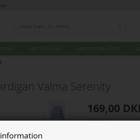
shop
OR 400
FRIT VALG 100
KØB 3 BETAL FOR 2
K
e
ardigan Valma Serenity
169,00
DK
Vælg Størrelse
 information