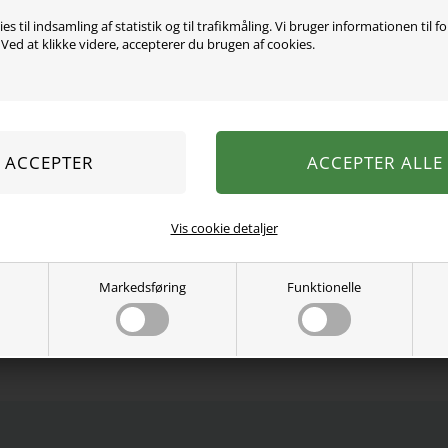
es til indsamling af statistik og til trafikmåling. Vi bruger informationen til f
ed at klikke videre, accepterer du brugen af cookies.
Super sød strik cardigan 
halsen og er lavet i en bl
foran med knapper, den er 
fin farve.
80% viskose, 20% nylon.
Vaskes ved 40 grader.
Se mere fra
Name It
Vis cookie detaljer
Varenummer:
13227492-4766972
Markedsføring
Funktionelle