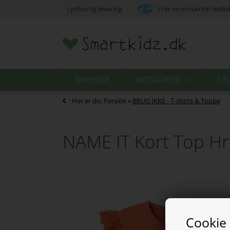
Lynhurtig levering
Vi er en e-mærket web
NYHEDER
KATEGORIER
6 F
Her er du:
Forside
»
BRUG IKKE - T-shirts & Toppe
NAME IT Kort Top Hr
Cookie