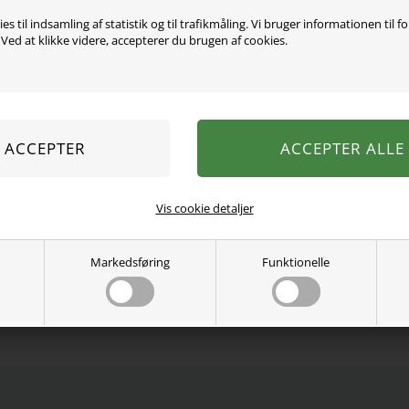
Varen er desværre uds
es til indsamling af statistik og til trafikmåling. Vi bruger informationen til f
ed at klikke videre, accepterer du brugen af cookies.
Mega fin top fra name it. 
flæse ærmer.
100% bomuld
Vaskes ved 40 grader.
Se mere fra
Name It
Varenummer:
13238071-4660676
Vis cookie detaljer
Markedsføring
Funktionelle