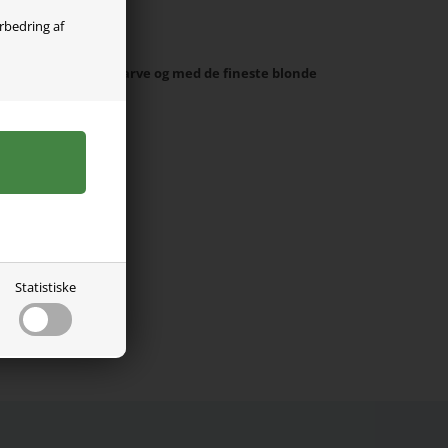
olgt
orbedring af
Toppen er i en flot farve og med de fineste blonde
Statistiske