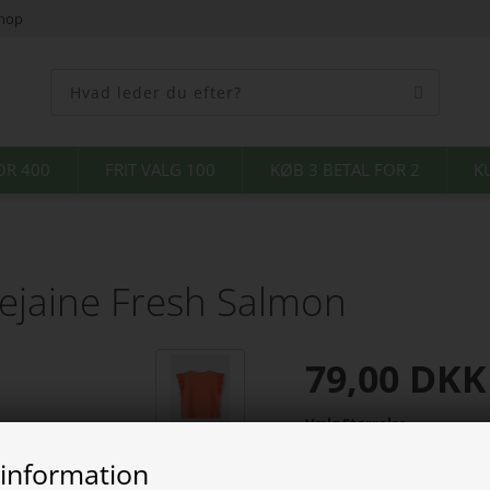
shop
OR 400
FRIT VALG 100
KØB 3 BETAL FOR 2
K
ejaine Fresh Salmon
79,00
DKK
Vælg Størrelse
 information