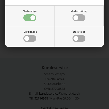
zebramønster og er i en lækker kvalitet. Den er med korte
ærmer og ben, og er med flæser på skuldrene samt med
Nødvendige
Markedsføring
elastikkant i livet.
58% genanvendt polyester, 40% polyester, 2% elastan.
Vaskes ved 40 grader.
Funktionelle
Statistiske
Se mere fra
Name It
Varenummer:
13218322-4485935
Kundeservice
Smartkidz ApS
Fiskeløkken 4
5330 Munkebo
CVR: 37798878
E-mail:
kundeservice@smartkidz.dk
Tlf:
52116998
(Man-Fre 09.00-14.30)
Certificeringer