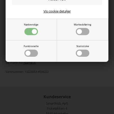
Vælg Størrelse
Vis cookie detaljer
Varen er desværre udsolgt
Nødvendige
Markedsføring
Super fed stribet rib bluse fra Name It med rund hals og lange
ærmer. Super blød kvalitet.
Funktionelle
Statistiske
95% bomuld, 5% elastan.
Vaskes ved 40 grader.
Se mere fra
Name It
Varenummer:
13225053-4534222
Kundeservice
Smartkidz ApS
Fiskeløkken 4
5330 Munkebo