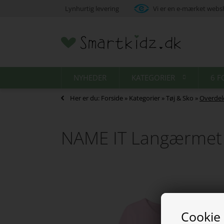
Lynhurtig levering
Vi er en e-mærket web
NYHEDER
KATEGORIER
6 F
Her er du:
Forside
»
Kategorier
»
Tøj & Sko
»
Overdel
NAME IT Langærmet B
Cookie