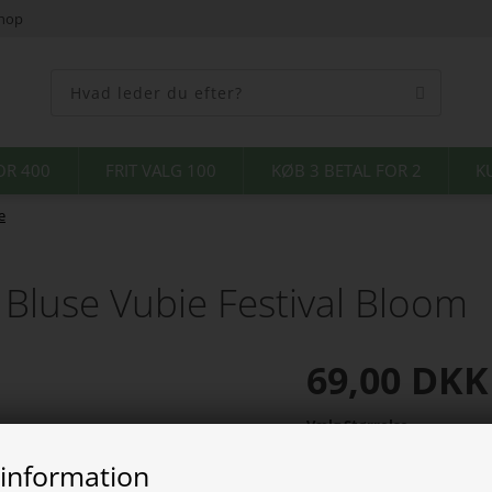
shop
OR 400
FRIT VALG 100
KØB 3 BETAL FOR 2
K
e
luse Vubie Festival Bloom
69,00
DKK
Vælg Størrelse
 information