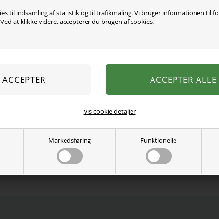
es til indsamling af statistik og til trafikmåling. Vi bruger informationen til f
ed at klikke videre, accepterer du brugen af cookies.
Super sød bluse fra name 
er i en blød og lækker kva
95% økologisk bomuld, 5%
Vaskes ved 40 grader.
Se mere fra
Name It
Vis cookie detaljer
Varenummer:
13226053-4575376
Markedsføring
Funktionelle