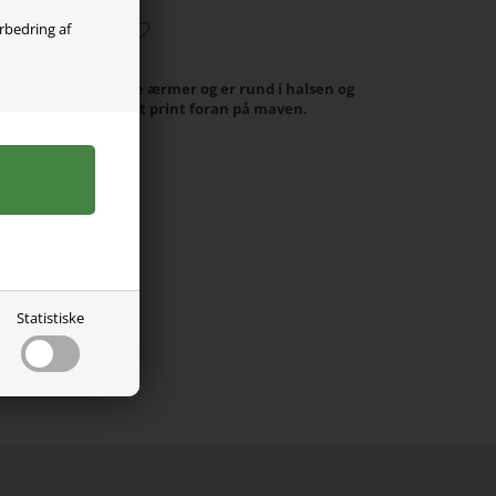
orbedring af
it. Den er med lange ærmer og er rund i halsen og
litet. Den har et sødt print foran på maven.
 elastan.
Statistiske