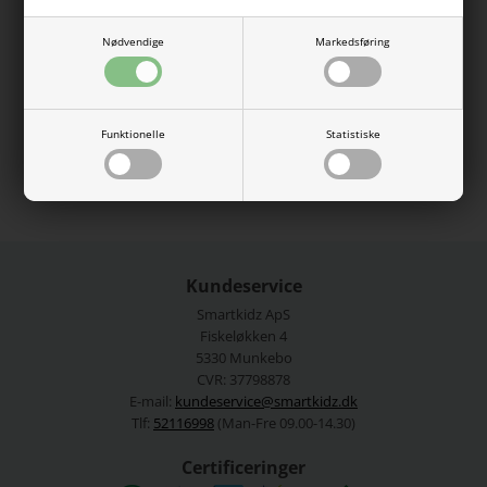
Lækreste basis bluse fra Name it i rib og med lange ærmer.
Blusen har rund halsåbning og i en lækker elastisk
bomuldskvalitet.
Nødvendige
Markedsføring
95% bomuld, 5% elastan.
Vaskes ved 40 grader.
Funktionelle
Statistiske
Se mere fra
Name It
Varenummer:
13221091-4468446new
Kundeservice
Smartkidz ApS
Fiskeløkken 4
5330 Munkebo
CVR: 37798878
E-mail:
kundeservice@smartkidz.dk
Tlf:
52116998
(Man-Fre 09.00-14.30)
Certificeringer