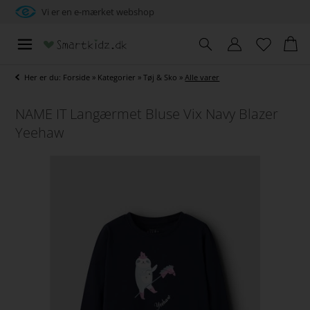
Vi er en e-mærket webshop
Her er du:
Forside
»
Kategorier
»
Tøj & Sko
»
Alle varer
NAME IT Langærmet Bluse Vix Navy Blazer
Yeehaw