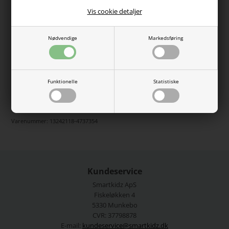
Vis cookie detaljer
Varen er desværre udsolgt
Nødvendige
Markedsføring
Den blødeste langærmet rib bluse fra Name it i den populære
merinould kvalitet.
Funktionelle
Statistiske
100% merinould.
Se mere fra
Name It
Varenummer:
13242118-4737354
Kundeservice
Smartkidz ApS
Fiskeløkken 4
5330 Munkebo
CVR: 37798878
E-mail:
kundeservice@smartkidz.dk