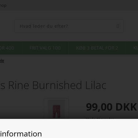
shop
OR 400
FRIT VALG 100
KØB 3 BETAL FOR 2
K
le
s Rine Burnished Lilac
99,00
DKK
Vælg Størrelse
 information