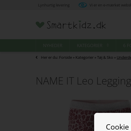
Lynhurtig levering
Vi er en e-mærket web
NYHEDER
KATEGORIER
6 F
Her er du:
Forside
»
Kategorier
»
Tøj & Sko
»
Underde
NAME IT Leo Legging
Cookie