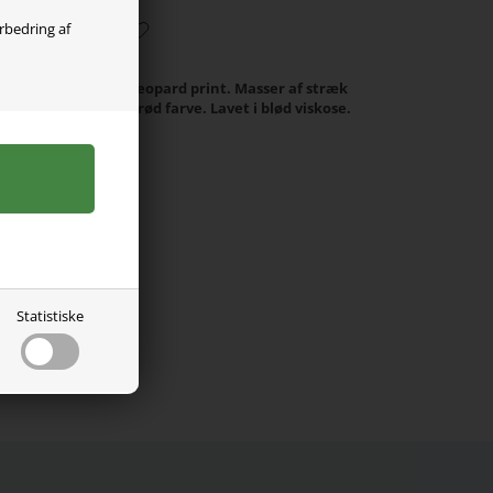
orbedring af
me It med et skønt leopard print. Masser af stræk
at klemme. Fed lyserød farve. Lavet i blød viskose.
Statistiske