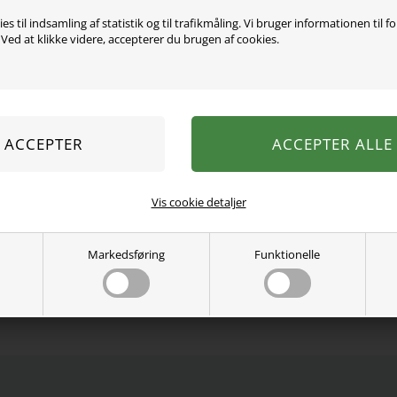
es til indsamling af statistik og til trafikmåling. Vi bruger informationen til f
ed at klikke videre, accepterer du brugen af cookies.
Mega seje leggings fra Na
så de sidder godt til uden 
95% viskose, 5% elastan.
Vaskes ved 40 grader.
Se mere fra
Name It
Vis cookie detaljer
Varenummer:
13206084
Markedsføring
Funktionelle