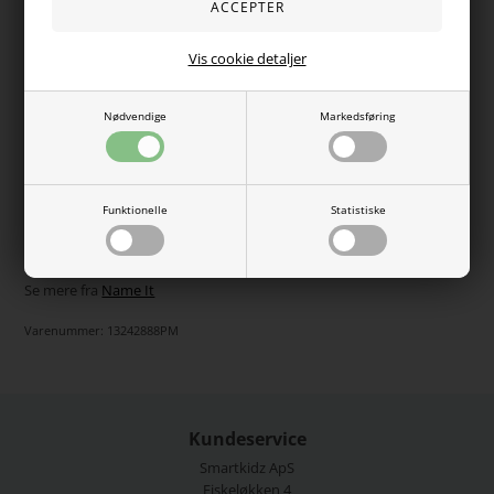
Vælg Størrelse
Vis cookie detaljer
Varen er desværre udsolgt
Nødvendige
Markedsføring
Super søde bukser fra Name it i let sweat kvalitet. Dee er i
flot lys farve med blonde bindebånd i livet. De er med
elastikkant i livet og størrelsen kan justeres indvendig.
Funktionelle
Statistiske
95% økologisk bomuld, 5% elastan.
Vaskes ved 40 grader.
Se mere fra
Name It
Varenummer:
13242888PM
Kundeservice
Smartkidz ApS
Fiskeløkken 4