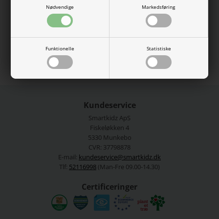
Nødvendige
Markedsføring
100% økologisk bomuld.
Vaskes ved 40 grader.
Se mere fra
Name It
Funktionelle
Statistiske
Varenummer:
13241581BWnew
Kundeservice
Smartkidz ApS
Fiskeløkken 4
5330 Munkebo
CVR: 37798878
E-mail:
kundeservice@smartkidz.dk
Tlf:
52116998
(Man-Fre 09.00-14.30)
Certificeringer