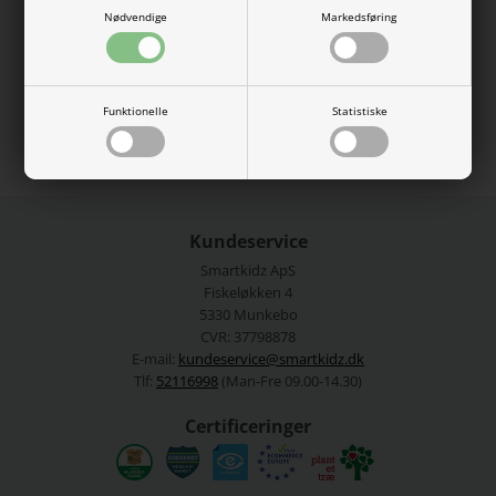
Nødvendige
Markedsføring
57% økologisk bomuld, 38% modal, 5% elastan.
Vaskes ved 40 grader.
Se mere fra
Name It
Funktionelle
Statistiske
Varenummer:
13199273li
Kundeservice
Smartkidz ApS
Fiskeløkken 4
5330 Munkebo
CVR: 37798878
E-mail:
kundeservice@smartkidz.dk
Tlf:
52116998
(Man-Fre 09.00-14.30)
Certificeringer