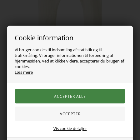
Cookie information
Vi bruger cookies til indsamling af statistik og til
trafikmåling. Vi bruger informationen til forbedring af
hjemmesiden. Ved at klikke videre, accepterer du brugen af
cookies.
Læs mere
89,00
DKK
Vælg Størrelse
Varen er desværre udsolgt
Vis cookie detaljer
Super lækre rib leggings fra Name It lavet i det skønne bløde
modal stof.