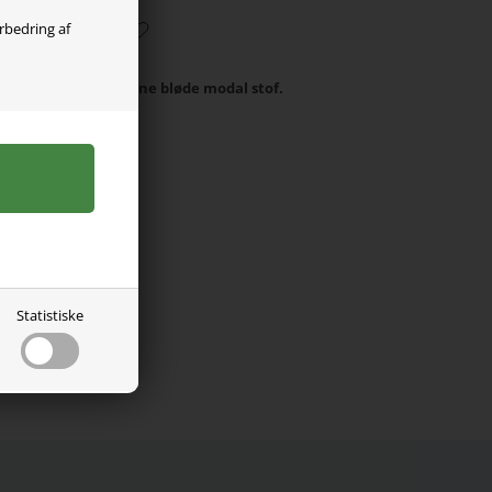
orbedring af
 It lavet i det skønne bløde modal stof.
% elastan.
Statistiske