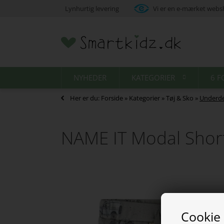
Lynhurtig levering
Vi er en e-mærket web
NYHEDER
KATEGORIER
6 F
Her er du:
Forside
»
Kategorier
»
Tøj & Sko
»
Underde
NAME IT Modal Short
Cookie