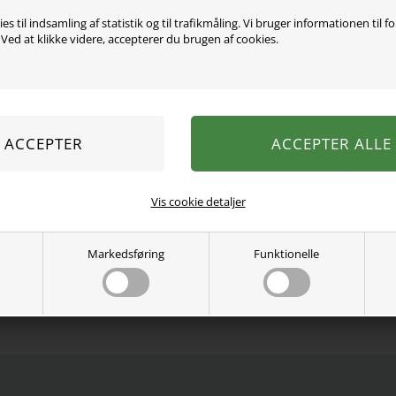
es til indsamling af statistik og til trafikmåling. Vi bruger informationen til f
ed at klikke videre, accepterer du brugen af cookies.
Super søde shorts fra Name
57% bomuld, 38% modal, 5
Vaskes ved 40 grader.
Se mere fra
Name It
Varenummer:
13203222ff
Vis cookie detaljer
Markedsføring
Funktionelle