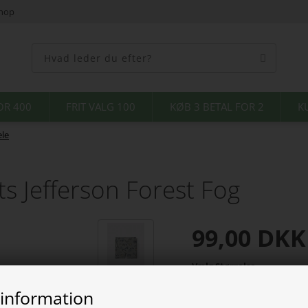
shop
OR 400
FRIT VALG 100
KØB 3 BETAL FOR 2
K
le
s Jefferson Forest Fog
99,00
DKK
Vælg Størrelse
 information