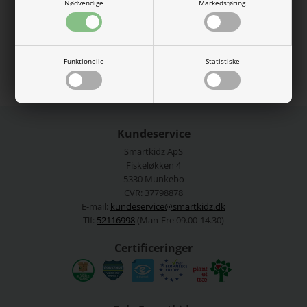
57% økologisk bomuld, 38% modal, 5% elastan.
Nødvendige
Markedsføring
Vaskes ved 40 grader.
Se mere fra
Name It
Funktionelle
Statistiske
Varenummer:
13218874-4575209
Kundeservice
Smartkidz ApS
Fiskeløkken 4
5330 Munkebo
CVR: 37798878
E-mail:
kundeservice@smartkidz.dk
Tlf:
52116998
(Man-Fre 09.00-14.30)
Certificeringer