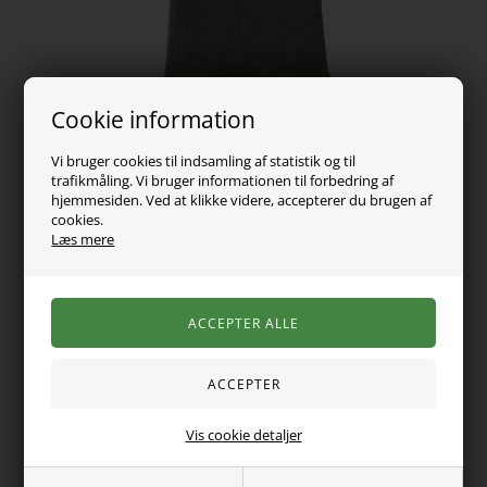
Cookie information
Vi bruger cookies til indsamling af statistik og til
trafikmåling. Vi bruger informationen til forbedring af
hjemmesiden. Ved at klikke videre, accepterer du brugen af
99,00
DKK
cookies.
Læs mere
Vælg Størrelse
Varen er desværre udsolgt
Super fed rib body fra Name It lavet i det skønne bløde modal
stof. Bodyen har korte ærmer, knapbjælke ved halsen og
Vis cookie detaljer
trykknapper ved venstre skulder og imellem benene.