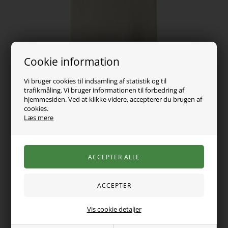
Cookie information
Vi bruger cookies til indsamling af statistik og til
trafikmåling. Vi bruger informationen til forbedring af
hjemmesiden. Ved at klikke videre, accepterer du brugen af
cookies.
Læs mere
119,00
DKK
Vælg Størrelse
Varen er desværre udsolgt
Vis cookie detaljer
Super sød rib bluse fra Name It lavet i det skønne bløde modal
stof. Blondekrave ved halsen og korte ærmer.