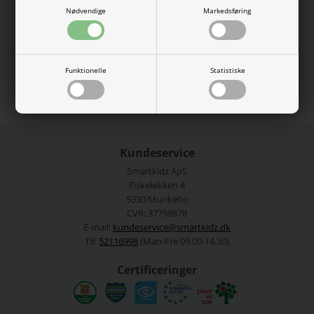
Nødvendige
Markedsføring
57% økologisk bomuld, 38% modal, 5% elastan.
Vaskes ved 40 grader.
Se mere fra
Name It
Funktionelle
Statistiske
Varenummer:
13203744-4770303
Kundeservice
Smartkidz ApS
Fiskeløkken 4
5330 Munkebo
CVR: 37798878
E-mail:
kundeservice@smartkidz.dk
Tlf:
52116998
(Man-Fre 09.00-14.30)
Certificeringer