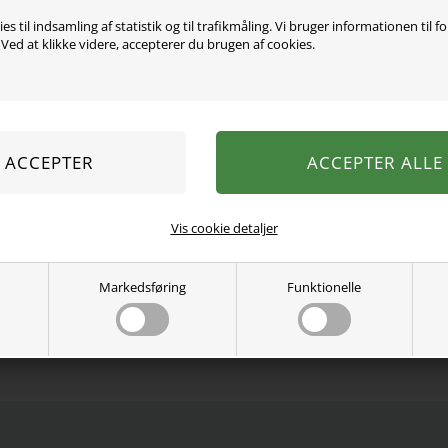
Varen er desværre uds
es til indsamling af statistik og til trafikmåling. Vi bruger informationen til f
ed at klikke videre, accepterer du brugen af cookies.
Mega lækker morgenkåbe fr
Den er med hætte, bindebå
kvalitet og med lommer p
100% genanvendt polyeste
Vaskes efter anvisning.
Se mere fra
Name It
Vis cookie detaljer
Varenummer:
13236067-4878186
Markedsføring
Funktionelle