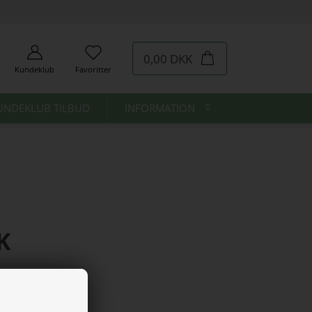
0,00 DKK
Kundeklub
Favoritter
UNDEKLUB TILBUD
INFORMATION
K