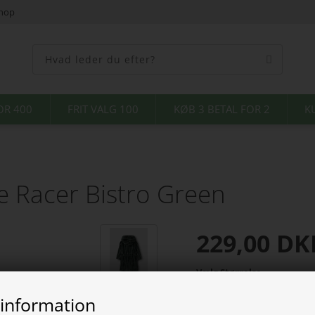
shop
OR 400
FRIT VALG 100
KØB 3 BETAL FOR 2
K
 Racer Bistro Green
229,00
DK
Vælg Størrelse
 information