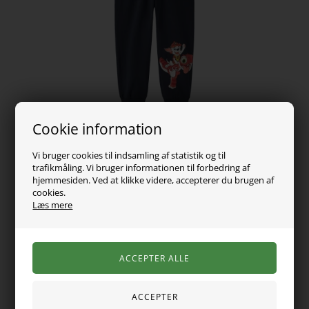
Cookie information
Vi bruger cookies til indsamling af statistik og til
trafikmåling. Vi bruger informationen til forbedring af
hjemmesiden. Ved at klikke videre, accepterer du brugen af
229,00
DKK
cookies.
Læs mere
Vælg Størrelse
Dette pyjamassæt består af en langærmet trøje og