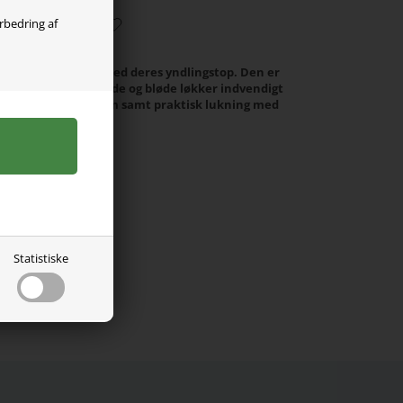
orbedring af
r nemt kan styles med deres yndlingstop. Den er
et med en glat yderside og bløde løkker indvendigt
r almindelig pasform samt praktisk lukning med
1% Hør
Statistiske