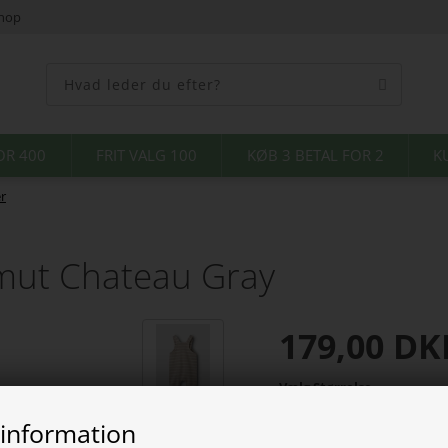
shop
OR 400
FRIT VALG 100
KØB 3 BETAL FOR 2
K
er
lmut Chateau Gray
179,00
DK
Vælg Størrelse
 information