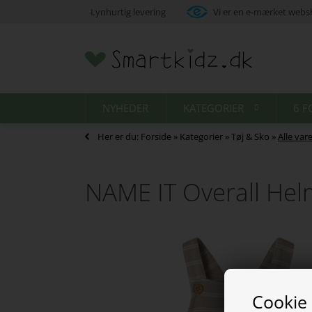
Lynhurtig levering
Vi er en e-mærket web
NYHEDER
KATEGORIER
6 F
Her er du:
Forside
»
Kategorier
»
Tøj & Sko
»
Alle var
NAME IT Overall He
Cookie