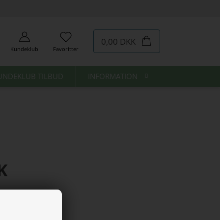
0,00 DKK
Kundeklub
Favoritter
UNDEKLUB TILBUD
INFORMATION
K