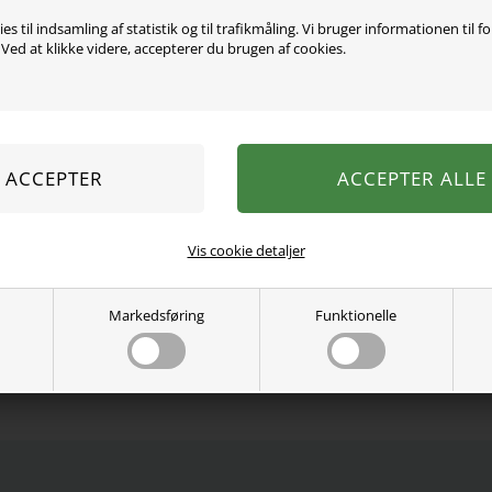
es til indsamling af statistik og til trafikmåling. Vi bruger informationen til f
ed at klikke videre, accepterer du brugen af cookies.
Komfortable Heldragt, de
lavet i blød, sweat kvalit
for ekstra komfort. De ha
knap og trykknap.
89% Økologisk bomuld, 1
Se mere fra
Name It
Vis cookie detaljer
Varenummer:
13255880-5001991
Markedsføring
Funktionelle