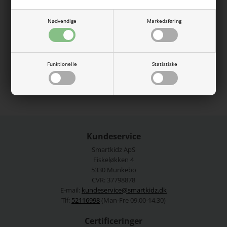
knappelukning foran, samt to lommer på brystet. Den har en
fløjl lignende tekstur og er derfor også lidt ribbet og er lavet i
det sødeste blomsterprint.
Nødvendige
Markedsføring
100% polyester.
Vaskes ved 40 grader.
Funktionelle
Statistiske
Se mere fra
Name It
Varenummer:
13225234-4391809
Kundeservice
Smartkidz ApS
Fiskeløkken 4
5330 Munkebo
CVR: 37798878
E-mail:
kundeservice@smartkidz.dk
Tlf:
52116998
(Man-Fre 09.00-14.30)
Certificeringer