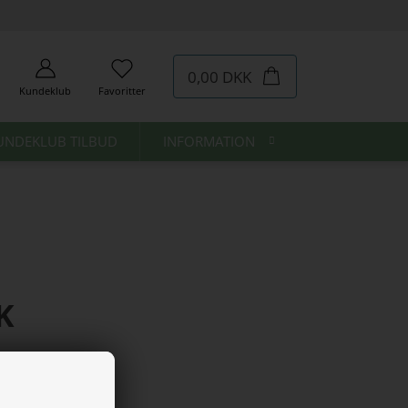
0,00 DKK
Kundeklub
Favoritter
UNDEKLUB TILBUD
INFORMATION
K