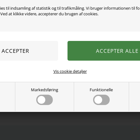
es til indsamling af statistik og til trafikmåling. Vi bruger informationen til f
ed at klikke videre, accepterer du brugen af cookies.
Smarte sandaler fra Name 
hælen.
80% nylon, 20% elastan.
Se mere fra
Name It
Varenummer:
13166310
Vis cookie detaljer
Markedsføring
Funktionelle