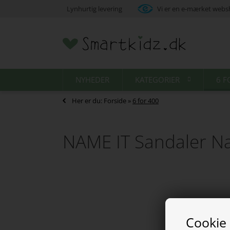
Lynhurtig levering
Vi er en e-mærket web
NYHEDER
KATEGORIER
6 F
Her er du:
Forside
»
6 for 400
NAME IT Sandaler N
Cookie