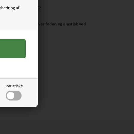
orbedring af
It med velcro-luk over foden og elastisk ved
Statistiske