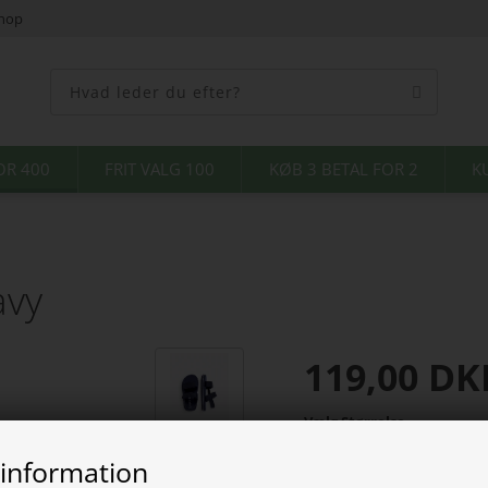
shop
OR 400
FRIT VALG 100
KØB 3 BETAL FOR 2
K
avy
119,00
DK
Vælg Størrelse
 information