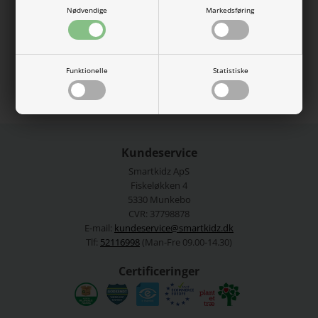
Nødvendige
Markedsføring
95% bomuld, 5% elastan.
Vaskes ved 40 grader.
Se mere fra
Name It
Funktionelle
Statistiske
Varenummer:
13226143-4404042
Kundeservice
Smartkidz ApS
Fiskeløkken 4
5330 Munkebo
CVR: 37798878
E-mail:
kundeservice@smartkidz.dk
Tlf:
52116998
(Man-Fre 09.00-14.30)
Certificeringer