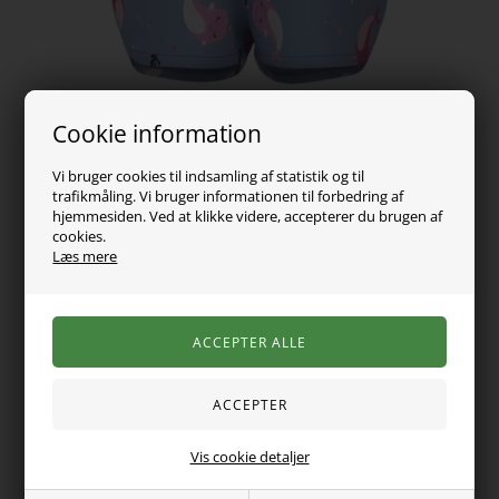
Cookie information
Vi bruger cookies til indsamling af statistik og til
trafikmåling. Vi bruger informationen til forbedring af
hjemmesiden. Ved at klikke videre, accepterer du brugen af
cookies.
Læs mere
69,00
DKK
Vælg Størrelse
Vis cookie detaljer
Super søde shorts fra Name It med allover print med hvaler,
justerbar talje og snøre i livet. Lavet i dejligt blødt bomuld.