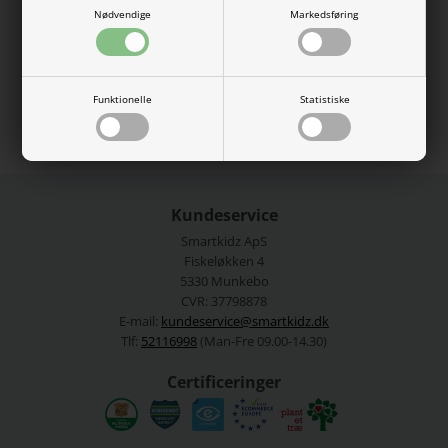
Nødvendige
Markedsføring
100% bomuld.
Vaskes ved 40 grader.
Se mere fra
Name It
Funktionelle
Statistiske
Varenummer:
13215112-4769865
Kundeservice
Smartkidz ApS
Fiskeløkken 4
5330 Munkebo
CVR: 37798878
E-mail:
kundeservice@smartkidz.dk
Tlf:
52116998
(Man-Fre 09.00-14.30)
Certificeringer