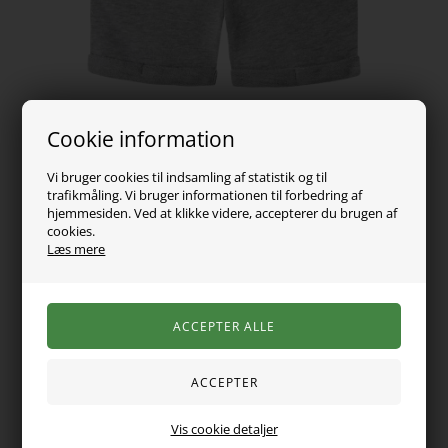
Cookie information
Vi bruger cookies til indsamling af statistik og til
trafikmåling. Vi bruger informationen til forbedring af
hjemmesiden. Ved at klikke videre, accepterer du brugen af
cookies.
129,00
DKK
Læs mere
Vælg Størrelse
Varen er desværre udsolgt
Skab det perfekte sommerlook til dit barn med disse
Vis cookie detaljer
komfortable shorts fra Name It i blød sweatkvalitet. De har