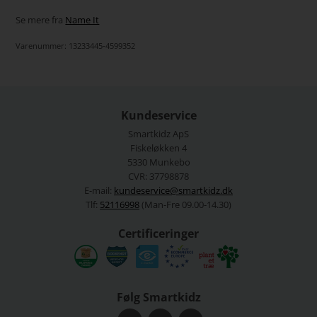
Se mere fra
Name It
Varenummer:
13233445-4599352
Kundeservice
Smartkidz ApS
Fiskeløkken 4
5330 Munkebo
CVR: 37798878
E-mail:
kundeservice@smartkidz.dk
Tlf:
52116998
(Man-Fre 09.00-14.30)
Certificeringer
Følg Smartkidz