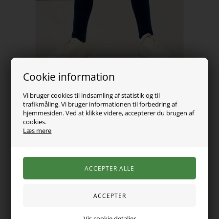
Cookie information
Vi bruger cookies til indsamling af statistik og til
trafikmåling. Vi bruger informationen til forbedring af
hjemmesiden. Ved at klikke videre, accepterer du brugen af
169,00
DKK
cookies.
Læs mere
Vælg Størrelse
Varen er desværre udsolgt
Seje mørkeblå skinny fit jeans fra Name It. Super blød og
lækker kvalitet. Justerbar talje, snøre i livet, bæltestropper og
Vis cookie detaljer