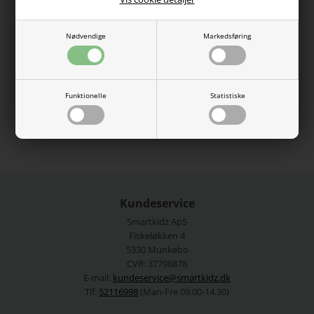
funktionelle lommer.
Hofter: Skinny fit.
Nødvendige
Markedsføring
Ben: Skinny fit.
71% bomuld, 27% polyester, 2% elastan.
Vaskes ved 40 grader.
Funktionelle
Statistiske
Se mere fra
Name It
Varenummer:
13210232-4029102
Kundeservice
Smartkidz ApS
Fiskeløkken 4
5330 Munkebo
CVR: 37798878
E-mail:
kundeservice@smartkidz.dk
Tlf:
52116998
(Man-Fre 09.00-14.30)