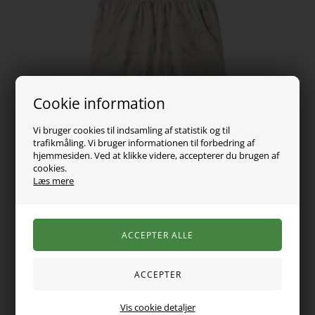
Cookie information
Vi bruger cookies til indsamling af statistik og til
trafikmåling. Vi bruger informationen til forbedring af
hjemmesiden. Ved at klikke videre, accepterer du brugen af
cookies.
109,00
DKK
Læs mere
Vælg Størrelse
Super fin strop suit perfekt til sommeren. Den er med tynde
stropper og et fint allover print. Den er lavet i dejligt blødt
Vis cookie detaljer