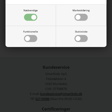
bomuld.
OBS. Str. 92, 98 og 104 er med trykknapper i bunden af suiten.
Nødvendige
Markedsføring
100% bomuld.
Vaskes ved 40 grader.
Funktionelle
Statistiske
Se mere fra
Name It
Varenummer:
13228171-4810134
Kundeservice
Smartkidz ApS
Fiskeløkken 4
5330 Munkebo
CVR: 37798878
E-mail:
kundeservice@smartkidz.dk
Tlf:
52116998
(Man-Fre 09.00-14.30)
Certificeringer