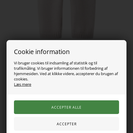
Cookie information
Vi bruger cookies til indsamling af statistik og til
trafikmåling. Vi bruger informationen til forbedring af
179,00
DKK
hjemmesiden. Ved at klikke videre, accepterer du brugen af
cookies.
Læs mere
Vælg Størrelse
Disse strikkede bukser har fine blomsterapplikationer på det
ene ben og en behagelig ribkant i taljen. De er lavet i blød,