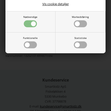
økologisk bomuld med en regulær pasform, der giver god
Vis cookie detaljer
bevægelsesfrihed og komfort. Med justerbar talje og
ribkanter ved anklerne sidder de godt.
Nødvendige
Markedsføring
Farve: Lilac Marble
Pasform: Regular Fit
Materiale: 100% økologisk bomuld
Vaskeanvisning: Maskinvask 30°C skånsom, Må ikke
tørretumbles
Funktionelle
Statistiske
Se mere fra
Name It
Varenummer:
13252137-4994871new
Kundeservice
Smartkidz ApS
Fiskeløkken 4
5330 Munkebo
CVR: 37798878
E-mail:
kundeservice@smartkidz.dk