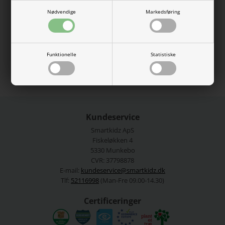
ved ærmer, halsudskæring og nederste kant på trøjen.
Nødvendige
Markedsføring
65% genanvendt polyester. 20% akryl, 10% nylon, 5% uld.
Vaskes ved 40 grader.
Se mere fra
Name It
Funktionelle
Statistiske
Varenummer:
13225318-4388232
Kundeservice
Smartkidz ApS
Fiskeløkken 4
5330 Munkebo
CVR: 37798878
E-mail:
kundeservice@smartkidz.dk
Tlf:
52116998
(Man-Fre 09.00-14.30)
Certificeringer