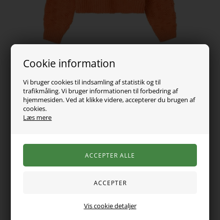
Cookie information
Vi bruger cookies til indsamling af statistik og til
trafikmåling. Vi bruger informationen til forbedring af
hjemmesiden. Ved at klikke videre, accepterer du brugen af
cookies.
Læs mere
259,00
DKK
Vælg Størrelse
Den blødeste og fineste striktrøje fra name it. Den kommer
Vis cookie detaljer
med lange ærmer og har det fineste mønster samt rib detalje